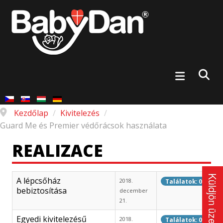
Kezdőlap
/
Kivitelezés
/
Guard Me és Premier védőrácsok használata
REALIZACE
Küldjön üzenetet
A lépcsőház
2018.
Találatok: 0
bebiztosítása
december
21.
Egyedi kivitelezésű
2018.
Találatok: 0