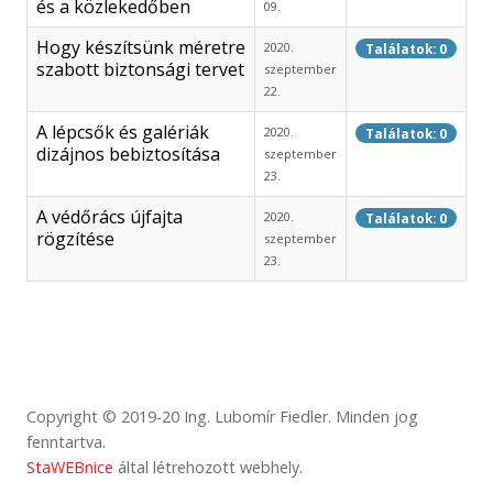
és a közlekedőben
09.
Hogy készítsünk méretre
2020.
Találatok: 0
szabott biztonsági tervet
szeptember
22.
A lépcsők és galériák
2020.
Találatok: 0
dizájnos bebiztosítása
szeptember
23.
A védőrács újfajta
2020.
Találatok: 0
rögzítése
szeptember
23.
Copyright © 2019-20 Ing. Lubomír Fiedler. Minden jog
fenntartva.
StaWEBnice
által létrehozott webhely.