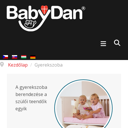
Kezdőlap
/
Gyerekszoba
A gyerekszoba
berendezése a
szülői teendők
egyik