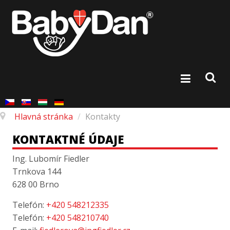
Hlavná stránka
/
Kontakty
KONTAKTNÉ ÚDAJE
Ing. Lubomír Fiedler
Trnkova 144
628 00 Brno
Telefón:
+420 548212335
Telefón:
+420 548210740