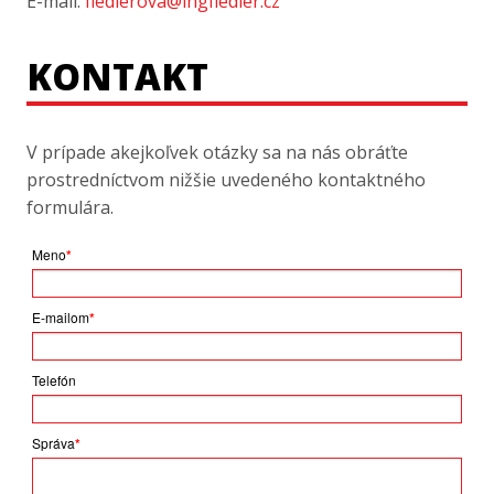
E-mail:
fiedlerova@ingfiedler.cz
KONTAKT
V prípade akejkoľvek otázky sa na nás obráťte
prostredníctvom nižšie uvedeného kontaktného
formulára.
Meno
*
E-mailom
*
Telefón
Správa
*