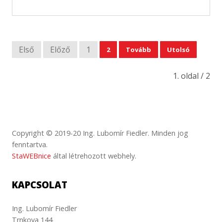
Első
Előző
1
2
Tovább
Utolsó
1. oldal / 2
Copyright © 2019-20 Ing. Lubomír Fiedler. Minden jog
fenntartva.
StaWEBnice
által létrehozott webhely.
KAPCSOLAT
Ing. Lubomír Fiedler
Trnkova 144