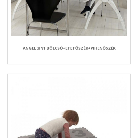
ANGEL 3IN1 BÖLCSŐ+ETETŐSZÉK+PIHENŐSZÉK