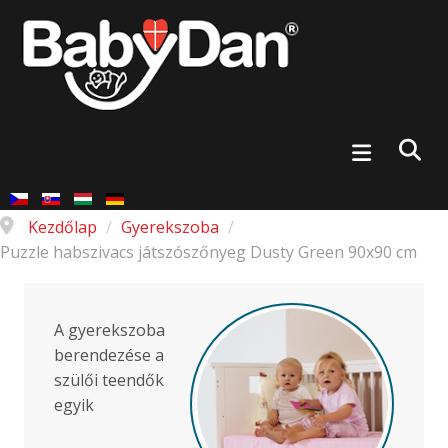
Kezdőlap
/
Gyerekszoba
/
Puzzle habszivacs játszószőnyeg Dusty Green 90x90 cm
A gyerekszoba
berendezése a
szülői teendők
egyik