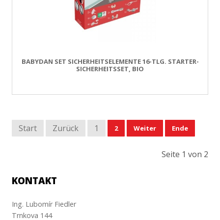
BABYDAN SET SICHERHEITSELEMENTE 16-TLG. STARTER-
SICHERHEITSSET, BIO
Start
Zurück
1
2
Weiter
Ende
Seite 1 von 2
KONTAKT
Ing. Lubomír Fiedler
Trnkova 144